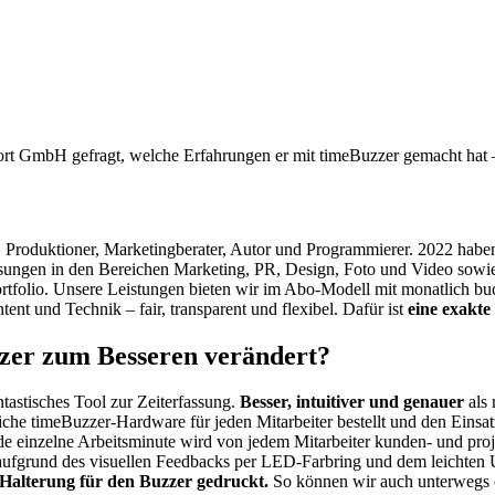
rt GmbH gefragt, welche Erfahrungen er mit timeBuzzer gemacht hat –
igner, Produktioner, Marketingberater, Autor und Programmierer. 2022 
Lösungen in den Bereichen Marketing, PR, Design, Foto und Video so
folio. Unsere Leistungen bieten wir im Abo-Modell mit monatlich bu
nt und Technik – fair, transparent und flexibel. Dafür ist
eine exakte
zzer zum Besseren verändert?
ntastisches Tool zur Zeiterfassung.
Besser, intuitiver und genauer
als 
liche timeBuzzer-Hardware für jeden Mitarbeiter bestellt und den Eins
de einzelne Arbeitsminute wird von jedem Mitarbeiter kunden- und projek
grund des visuellen Feedbacks per LED-Farbring und dem leichten Ums
 Halterung für den Buzzer gedruckt.
So können wir auch unterwegs e