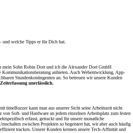
 und welche Tipps er für Dich hat.
haben mein Sohn Robin Dort und ich die Alexander Dort GmbH
wie Kommunikationsberatung anbieten. Auch Webentwicklung, App-
chbaren Stundenkontingenten an. So betreuen wir unsere Kunden
 Zeiterfassung unerlässlich.
mit timeBuzzer kann man aus unserer Sicht seine Arbeitszeit nicht
atz von Soft- und Hardware an jedem einzelnen Arbeitsplatz zum festen
tspezifisch erfasst, getrackt und für unsere monatliche
chalten zwischen Projekten so begeistert hat, wir aber auch häufig
ffizient tracken. Unsere Kunden kennen unsere Tech-Affinität und